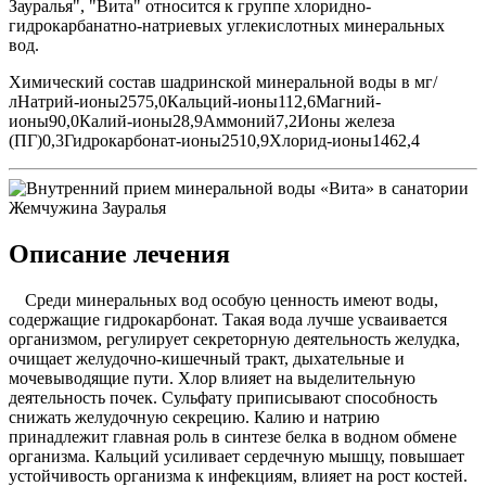
Зауралья", "Вита" относится к группе хлоридно-
гидрокарбанатно-натриевых углекислотных минеральных
вод.
Химический состав шадринской минеральной воды в мг/
лНатрий-ионы2575,0Кальций-ионы112,6Магний-
ионы90,0Калий-ионы28,9Аммоний7,2Ионы железа
(ПГ)0,3Гидрокарбонат-ионы2510,9Хлорид-ионы1462,4
Описание лечения
Среди минеральных вод особую ценность имеют воды,
содержащие гидрокарбонат. Такая вода лучше усваивается
организмом, регулирует секреторную деятельность желудка,
очищает желудочно-кишечный тракт, дыхательные и
мочевыводящие пути. Хлор влияет на выделительную
деятельность почек. Сульфату приписывают способность
снижать желудочную секрецию. Калию и натрию
принадлежит главная роль в синтезе белка в водном обмене
организма. Кальций усиливает сердечную мышцу, повышает
устойчивость организма к инфекциям, влияет на рост костей.