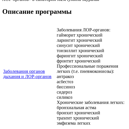
Описание программы
Заболевания ЛОР-органов:
гайморит хронический
ларингит хронический
синусит хронический
тонзиллит хронический
фарингит хронический
фронтит хронический
Профессиональные поражения
Заболевания органов
легких (т.е. пневмокониозы):
дыхания и ЛОР-органов
антракоз
асбестоз
биссиноз
сидероз
силикоз
Хронические заболевания легких:
бронхиальная астма
бронхит хронический
трахеит хронический
эмфизема легких